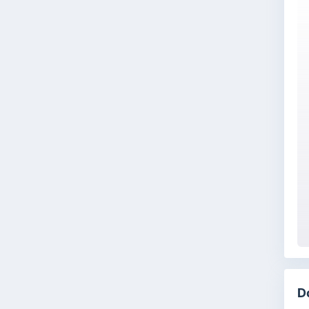
Pr
di
M
D