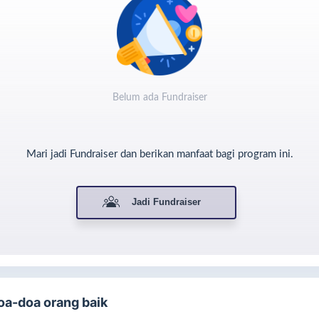
Belum ada Fundraiser
Mari jadi Fundraiser dan berikan manfaat bagi program ini.
oses penyembelihan dilakukan sesuai dengan syariat islam, dan
Jadi Fundraiser
stribusi dilakukan secara aman, tepat dan profesional.
ENGAPA QURBAN DI YAYASAN SIGMA ?
oa-doa orang baik