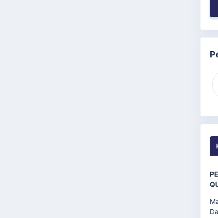
P
PE
QU
Ma
Da